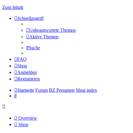
Zum Inhalt
Schnellzugriff
Unbeantwortete Themen
Aktive Themen
Suche
FAQ
Shop
Anmelden
Registrieren
Startseite
Forum
BZ Penunsen
Shop index
Suche
Overview
Shop