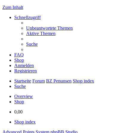
Zum Inhalt
Schnellzugriff
Unbeantwortete Themen
Aktive Themen
Suche
FAQ
Shop
Anmelden
Registrieren
Startseite
Forum
BZ Penunsen
Shop index
Suche
Overview
Shop
0,00
Shop index
Advanced Points System
phpBB Studio