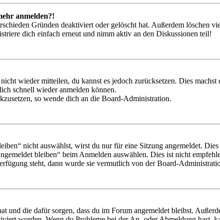
t mehr anmelden?!
rschieden Gründen deaktiviert oder gelöscht hat. Außerdem löschen vie
triere dich einfach erneut und nimm aktiv an den Diskussionen teil!
 nicht wieder mitteilen, du kannst es jedoch zurücksetzen. Dies machs
 dich schnell wieder anmelden können.
ückzusetzen, so wende dich an die Board-Administration.
en“ nicht auswählst, wirst du nur für eine Sitzung angemeldet. Dies
Angemeldet bleiben“ beim Anmelden auswählen. Dies ist nicht empfehle
Verfügung steht, dann wurde sie vermutlich von der Board-Administratio
 hat und die dafür sorgen, dass du im Forum angemeldet bleibst. Außer
tiviert wurden. Wenn du Probleme bei der An- oder Abmeldung hast, ka