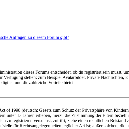
tische Anfragen zu diesem Forum gibt?
istration dieses Forums entscheidet, ob du registriert sein musst, um Be
zur Verfügung stehen: zum Beispiel Avatarbilder, Private Nachrichten, 
igt ist und dir zahlreiche Vorteile bietet.
t of 1998 (deutsch: Gesetz zum Schutz der Privatsphäre von Kindern i
ern unter 13 Jahren erheben, hierzu die Zustimmung der Eltern bezieh
dich zu registrieren versuchst, zutrifft, ziehe einen rechtlichen Beista
stelle für Rechtsangelegenheiten jeglicher Art ist; außer solchen, die