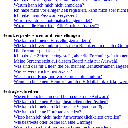
Warum kann ich mich nicht anmelden?
Ich habe mich vor einiger Zeit registriert, kann mich aber nich
Ich habe mein Passwort vergessen!
Warum werde ich automatisch abgemeldet?
Wozu ist die Funktion „Alle Cookies löschen“?
Benutzerpräferenzen und -einstellungen
Wie kann ich meine Einstellungen ändern?
Wie kann ich verhindern, dass mein Benutzername in der Onlin
Die Forenuhr geht falsch!
Ich habe die Zeitzone eingestellt, aber die Forenuhr geht immer
Meine Sprache steht auf diesem Board nicht zur Auswahl!
Was sind das für Bilder, die bei meinem Benutzernamen angez
Wie verwende ich einen Avatar?
Was ist mein Rang und wie kann ich ihn ändern?
Wenn ich bei einem Benutzer auf den E-Mail-Link klicke, werd
Beiträge schreiben
Wie erstelle ich ein neues Thema oder eine Antwort?
Wie kann ich einen Beitrag bearbeiten oder löschen?
Wie kann ich meinem Beitrag eine Signatur anfügen?
Wie kann ich eine Umfrage erstellen?
Wieso kann ich nicht mehr Antwortmöglichkeiten erstellen?
Wie bearbeite oder lösche ich eine Umfrage?
Warum kann ich auf bestimmte Foren nicht zugreifen?