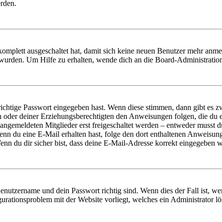
erden.
 komplett ausgeschaltet hat, damit sich keine neuen Benutzer mehr anm
 wurden. Um Hilfe zu erhalten, wende dich an die Board-Administratio
richtige Passwort eingegeben hast. Wenn diese stimmen, dann gibt es
ern oder deiner Erziehungsberechtigten den Anweisungen folgen, die du e
 angemeldeten Mitglieder erst freigeschaltet werden – entweder musst du
. Wenn du eine E-Mail erhalten hast, folge den dort enthaltenen Anweis
nn du dir sicher bist, dass deine E-Mail-Adresse korrekt eingegeben w
Benutzername und dein Passwort richtig sind. Wenn dies der Fall ist, w
igurationsproblem mit der Website vorliegt, welches ein Administrator l