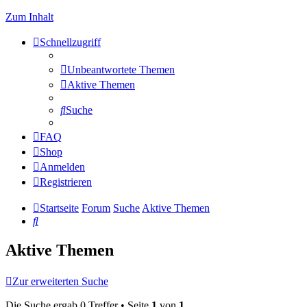
Zum Inhalt
Schnellzugriff
Unbeantwortete Themen
Aktive Themen
Suche
FAQ
Shop
Anmelden
Registrieren
Startseite
Forum
Suche
Aktive Themen
Suche
Aktive Themen
Zur erweiterten Suche
Die Suche ergab 0 Treffer • Seite
1
von
1