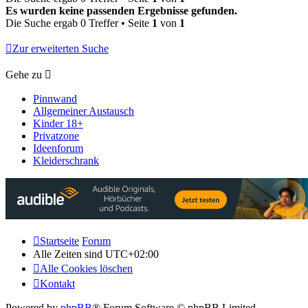
Es wurden keine passenden Ergebnisse gefunden.
Die Suche ergab 0 Treffer • Seite
1
von
1
Zur erweiterten Suche
Gehe zu
Pinnwand
Allgemeiner Austausch
Kinder 18+
Privatzone
Ideenforum
Kleiderschrank
Startseite
Forum
Alle Zeiten sind
UTC+02:00
Alle Cookies löschen
Kontakt
Powered by
phpBB
® Forum Software © phpBB Limited