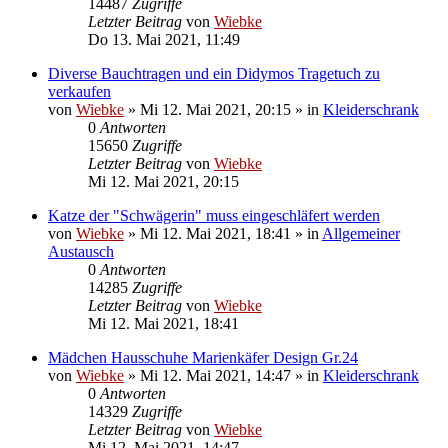
14487
Zugriffe
Letzter Beitrag
von
Wiebke
Do 13. Mai 2021, 11:49
Diverse Bauchtragen und ein Didymos Tragetuch zu
verkaufen
von
Wiebke
»
Mi 12. Mai 2021, 20:15
» in
Kleiderschrank
0
Antworten
15650
Zugriffe
Letzter Beitrag
von
Wiebke
Mi 12. Mai 2021, 20:15
Katze der "Schwägerin" muss eingeschläfert werden
von
Wiebke
»
Mi 12. Mai 2021, 18:41
» in
Allgemeiner
Austausch
0
Antworten
14285
Zugriffe
Letzter Beitrag
von
Wiebke
Mi 12. Mai 2021, 18:41
Mädchen Hausschuhe Marienkäfer Design Gr.24
von
Wiebke
»
Mi 12. Mai 2021, 14:47
» in
Kleiderschrank
0
Antworten
14329
Zugriffe
Letzter Beitrag
von
Wiebke
Mi 12. Mai 2021, 14:47