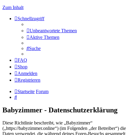
Zum Inhalt
Schnellzugriff
Unbeantwortete Themen
Aktive Themen
Suche
FAQ
Shop
Anmelden
Registrieren
Startseite
Forum
Suche
Babyzimmer - Datenschutzerklärung
Diese Richtlinie beschreibt, wie „Babyzimmer“
(„https://babyzimmer.online“) (im Folgenden „der Betreiber“) die
Daten verwendet, die während deines Foren-Besuchs gesammelt