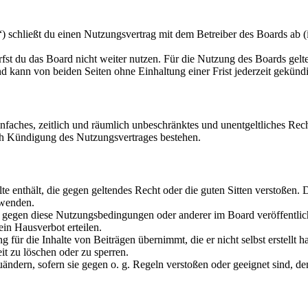
schließt du einen Nutzungsvertrag mit dem Betreiber des Boards ab (i
fst du das Board nicht weiter nutzen. Für die Nutzung des Boards gelten
 kann von beiden Seiten ohne Einhaltung einer Frist jederzeit gekünd
 einfaches, zeitlich und räumlich unbeschränktes und unentgeltliches R
ch Kündigung des Nutzungsvertrages bestehen.
alte enthält, die gegen geltendes Recht oder die guten Sitten verstoßen. 
rwenden.
n gegen diese Nutzungsbedingungen oder anderer im Board veröffentli
in Hausverbot erteilen.
für die Inhalte von Beiträgen übernimmt, die er nicht selbst erstellt 
it zu löschen oder zu sperren.
uändern, sofern sie gegen o. g. Regeln verstoßen oder geeignet sind, 