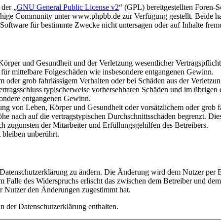
 der „
GNU General Public License v2
“ (GPL) bereitgestellten Foren
hige Community unter www.phpbb.de zur Verfügung gestellt. Beide hab
oftware für bestimmte Zwecke nicht untersagen oder auf Inhalte frem
rper und Gesundheit und der Verletzung wesentlicher Vertragspflichten
ch für mittelbare Folgeschäden wie insbesondere entgangenen Gewinn.
em oder grob fahrlässigem Verhalten oder bei Schäden aus der Verletz
i Vertragsschluss typischerweise vorhersehbaren Schäden und im übrigen
besondere entgangenen Gewinn.
ng von Leben, Körper und Gesundheit oder vorsätzlichem oder grob fah
e nach auf die vertragstypischen Durchschnittsschäden begrenzt. Dies
h zugunsten der Mitarbeiter und Erfüllungsgehilfen des Betreibers.
bleiben unberührt.
e Datenschutzerklärung zu ändern. Die Änderung wird dem Nutzer per E-
m Falle des Widerspruchs erlischt das zwischen dem Betreiber und dem 
er Nutzer den Änderungen zugestimmt hat.
n der Datenschutzerklärung enthalten.