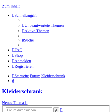
Zum Inhalt
Schnellzugriff
Unbeantwortete Themen
Aktive Themen
Suche
FAQ
Shop
Anmelden
Registrieren
Startseite
Forum
Kleiderschrank
Suche
Kleiderschrank
Neues Thema
Erweiterte
Suche