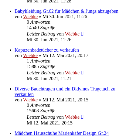
Mi 30. Jun 2021, 11:28
Babykleidung Gr.62 für Mädchen & Jungs abzugeben
von
Wiebke
»
Mi 30. Jun 2021, 11:26
0
Antworten
14540
Zugriffe
Letzter Beitrag
von
Wiebke
Mi 30. Jun 2021, 11:26
Kapuzenbadetücher zu verkaufen
von
Wiebke
»
Mi 12. Mai 2021, 20:17
1
Antworten
15885
Zugriffe
Letzter Beitrag
von
Wiebke
Mi 30. Jun 2021, 11:21
Diverse Bauchtragen und ein Didymos Tragetuch zu
verkaufen
von
Wiebke
»
Mi 12. Mai 2021, 20:15
0
Antworten
15608
Zugriffe
Letzter Beitrag
von
Wiebke
Mi 12. Mai 2021, 20:15
Mädchen Hausschuhe Marienkäfer Design Gr.24