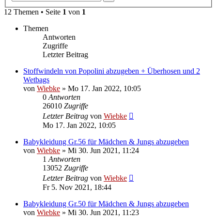
Suche
12 Themen • Seite
1
von
1
Themen
Antworten
Zugriffe
Letzter Beitrag
Stoffwindeln von Popolini abzugeben + Überhosen und 2
Wetbags
von
Wiebke
»
Mo 17. Jan 2022, 10:05
0
Antworten
26010
Zugriffe
Letzter Beitrag
von
Wiebke
Mo 17. Jan 2022, 10:05
Babykleidung Gr.56 für Mädchen & Jungs abzugeben
von
Wiebke
»
Mi 30. Jun 2021, 11:24
1
Antworten
13052
Zugriffe
Letzter Beitrag
von
Wiebke
Fr 5. Nov 2021, 18:44
Babykleidung Gr.50 für Mädchen & Jungs abzugeben
von
Wiebke
»
Mi 30. Jun 2021, 11:23