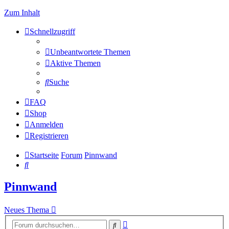
Zum Inhalt
Schnellzugriff
Unbeantwortete Themen
Aktive Themen
Suche
FAQ
Shop
Anmelden
Registrieren
Startseite
Forum
Pinnwand
Suche
Pinnwand
Neues Thema
Erweiterte
Suche