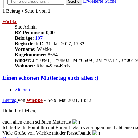
Erweiterte Suche
Suche
1 Beitrag • Seite
1
von
1
Wiebke
Site Admin
BZ Penunsen:
0,00
Beiträge:
107
Registriert:
Di 31. Jan 2017, 15:32
Vorname:
Wiebke
Kugelnummer:
8654
Kinder:
J *10/98 , J *08/02 , M *05/09 , 2M *07/17 , J *06/19
Wohnort:
Rhein-Sieg-Kreis
Einen schönen Muttertag euch allen :)
Zitieren
Beitrag
von
Wiebke
»
So 9. Mai 2021, 13:42
Huhu Ihr Lieben,
euch allen einen schönen Muttertag
Ich hoffe Ihr könnt Ihn mit Euren Lieben verbringen und habt einen
Viele Grüße von Wiebke mit der Rasselbande