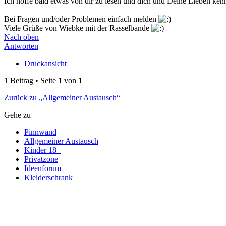
Ich hoffe bald etwas von dir zu lesen und dich und Deine Lieben ke
Bei Fragen und/oder Problemen einfach melden
Viele Grüße von Wiebke mit der Rasselbande
Nach oben
Antworten
Druckansicht
1 Beitrag • Seite
1
von
1
Zurück zu „Allgemeiner Austausch“
Gehe zu
Pinnwand
Allgemeiner Austausch
Kinder 18+
Privatzone
Ideenforum
Kleiderschrank