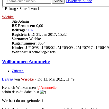
Erweiterte Suche
Suche
1 Beitrag • Seite
1
von
1
Wiebke
Site Admin
BZ Penunsen:
0,00
Beiträge:
107
Registriert:
Di 31. Jan 2017, 15:32
Vorname:
Wiebke
Kugelnummer:
8654
Kinder:
J *10/98 , J *08/02 , M *05/09 , 2M *07/17 , J *06/19
Wohnort:
Rhein-Sieg-Kreis
Willkommen Annnnette
Zitieren
Beitrag
von
Wiebke
»
Do 13. Mai 2021, 11:49
Herzlich Willkommen
@Annnnette
schön dass du dabei bist
Wie hast du uns gefunden?