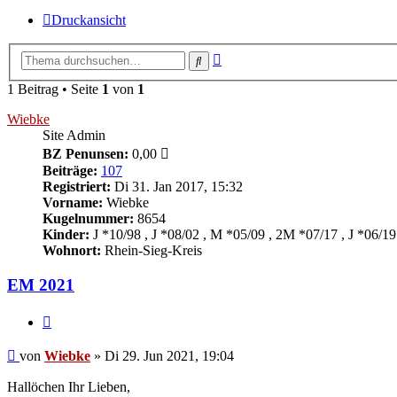
Druckansicht
Erweiterte
Suche
Suche
1 Beitrag • Seite
1
von
1
Wiebke
Site Admin
BZ Penunsen:
0,00
Beiträge:
107
Registriert:
Di 31. Jan 2017, 15:32
Vorname:
Wiebke
Kugelnummer:
8654
Kinder:
J *10/98 , J *08/02 , M *05/09 , 2M *07/17 , J *06/19
Wohnort:
Rhein-Sieg-Kreis
EM 2021
Zitieren
Beitrag
von
Wiebke
»
Di 29. Jun 2021, 19:04
Hallöchen Ihr Lieben,