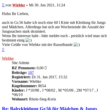
Beitrag
von
Wiebke
»
Mi 30. Jun 2021, 11:24
Huhu Ihr Lieben,
auch in Gr.56 habe ich noch eine 60 l Kiste mit Kleidung für Jungs
und Mädchen. Allerdings hat sich am Wochenende die Anzahl der
Jungssachen stark dezimiert.
Wenn Ihr interesse habt - bitte meldet euch - preislich wird man sich
bestimmt einig
Viele Grüße von Wiebke mit der Rasselbande
Nach
oben
Wiebke
Site Admin
BZ Penunsen:
0,00
Beiträge:
107
Registriert:
Di 31. Jan 2017, 15:32
Vorname:
Wiebke
Kugelnummer:
8654
Kinder:
J *10/98 , J *08/02 , M *05/09 , 2M *07/17 , J
*06/19
Wohnort:
Rhein-Sieg-Kreis
Re: Babykleidung Gr.56 für Mädchen & Jungs