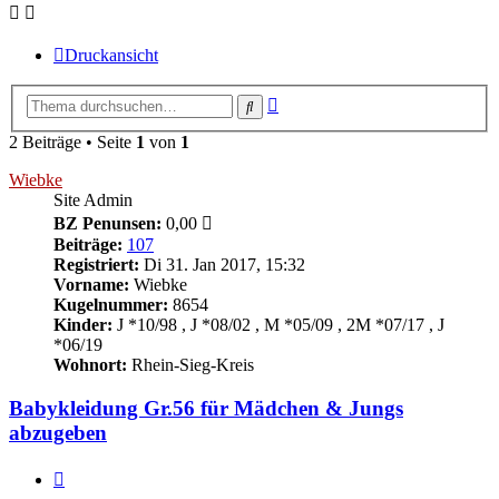
Druckansicht
Erweiterte
Suche
Suche
2 Beiträge • Seite
1
von
1
Wiebke
Site Admin
BZ Penunsen:
0,00
Beiträge:
107
Registriert:
Di 31. Jan 2017, 15:32
Vorname:
Wiebke
Kugelnummer:
8654
Kinder:
J *10/98 , J *08/02 , M *05/09 , 2M *07/17 , J
*06/19
Wohnort:
Rhein-Sieg-Kreis
Babykleidung Gr.56 für Mädchen & Jungs
abzugeben
Zitieren