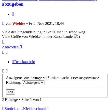
abzugeben
Zitieren
Beitrag
von
Wiebke
»
Fr 5. Nov 2021, 18:44
Viele der Jungenkleidung in Gr. 56 ist nun schon weg!
Viele Grüße von Wiebke mit der Rasselbande
Nach
oben
Antworten
Druckansicht
Anzeigen:
Sortiere nach:
Richtung:
2 Beiträge • Seite
1
von
1
Zurück zu „Kleiderschrank“