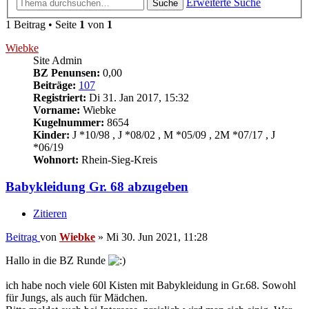
Erweiterte Suche
Suche
1 Beitrag • Seite
1
von
1
Wiebke
Site Admin
BZ Penunsen:
0,00
Beiträge:
107
Registriert:
Di 31. Jan 2017, 15:32
Vorname:
Wiebke
Kugelnummer:
8654
Kinder:
J *10/98 , J *08/02 , M *05/09 , 2M *07/17 , J
*06/19
Wohnort:
Rhein-Sieg-Kreis
Babykleidung Gr. 68 abzugeben
Zitieren
Beitrag
von
Wiebke
»
Mi 30. Jun 2021, 11:28
Hallo in die BZ Runde
ich habe noch viele 60l Kisten mit Babykleidung in Gr.68. Sowohl
für Jungs, als auch für Mädchen.