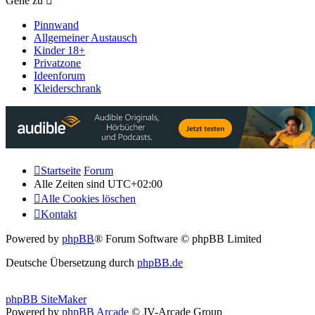
Gehe zu
Pinnwand
Allgemeiner Austausch
Kinder 18+
Privatzone
Ideenforum
Kleiderschrank
Startseite
Forum
Alle Zeiten sind
UTC+02:00
Alle Cookies löschen
Kontakt
Powered by
phpBB
® Forum Software © phpBB Limited
Deutsche Übersetzung durch
phpBB.de
phpBB SiteMaker
Powered by
phpBB Arcade
© JV-Arcade Group