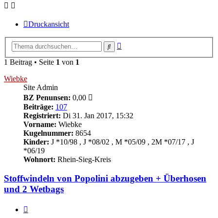
Druckansicht
Erweiterte
Suche
Suche
1 Beitrag • Seite
1
von
1
Wiebke
Site Admin
BZ Penunsen:
0,00
Beiträge:
107
Registriert:
Di 31. Jan 2017, 15:32
Vorname:
Wiebke
Kugelnummer:
8654
Kinder:
J *10/98 , J *08/02 , M *05/09 , 2M *07/17 , J
*06/19
Wohnort:
Rhein-Sieg-Kreis
Stoffwindeln von Popolini abzugeben + Überhosen
und 2 Wetbags
Zitieren