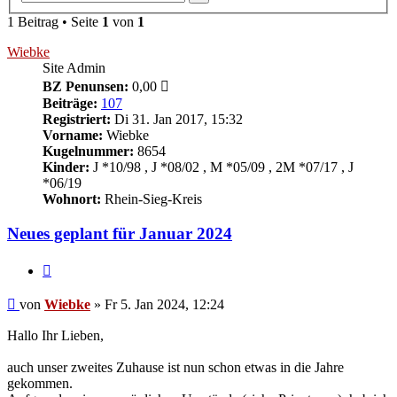
Suche
1 Beitrag • Seite
1
von
1
Wiebke
Site Admin
BZ Penunsen:
0,00
Beiträge:
107
Registriert:
Di 31. Jan 2017, 15:32
Vorname:
Wiebke
Kugelnummer:
8654
Kinder:
J *10/98 , J *08/02 , M *05/09 , 2M *07/17 , J
*06/19
Wohnort:
Rhein-Sieg-Kreis
Neues geplant für Januar 2024
Zitieren
Beitrag
von
Wiebke
»
Fr 5. Jan 2024, 12:24
Hallo Ihr Lieben,
auch unser zweites Zuhause ist nun schon etwas in die Jahre
gekommen.