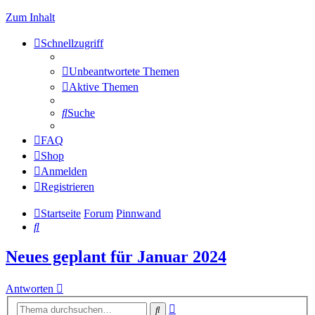
Zum Inhalt
Schnellzugriff
Unbeantwortete Themen
Aktive Themen
Suche
FAQ
Shop
Anmelden
Registrieren
Startseite
Forum
Pinnwand
Suche
Neues geplant für Januar 2024
Antworten
Erweiterte
Suche