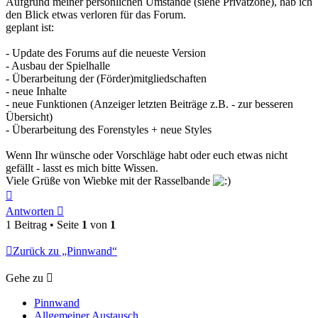
Aufgrund meiner persönlichen Umstände (siehe Privatzone), hab ich
den Blick etwas verloren für das Forum.
geplant ist:
- Update des Forums auf die neueste Version
- Ausbau der Spielhalle
- Überarbeitung der (Förder)mitgliedschaften
- neue Inhalte
- neue Funktionen (Anzeiger letzten Beiträge z.B. - zur besseren
Übersicht)
- Überarbeitung des Forenstyles + neue Styles
Wenn Ihr wünsche oder Vorschläge habt oder euch etwas nicht
gefällt - lasst es mich bitte Wissen.
Viele Grüße von Wiebke mit der Rasselbande
Nach
oben
Antworten
1 Beitrag • Seite
1
von
1
Zurück zu „Pinnwand“
Gehe zu
Pinnwand
Allgemeiner Austausch